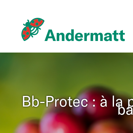
Aller
au
contenu
Bb-Protec : à la 
ba