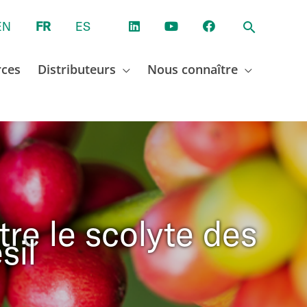
EN
FR
ES
rces
Distributeurs
Nous connaître
tre le scolyte des
sil