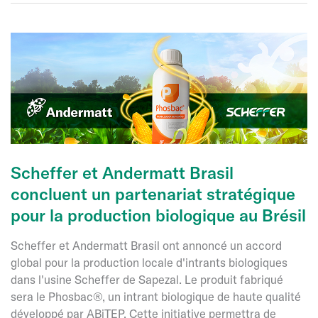
C.V.,
une
entreprise
spécialisée
dans
les
insectes
bénéfiques.
Scheffer et Andermatt Brasil
concluent un partenariat stratégique
pour la production biologique au Brésil
Scheffer et Andermatt Brasil ont annoncé un accord
global pour la production locale d'intrants biologiques
dans l'usine Scheffer de Sapezal. Le produit fabriqué
sera le Phosbac®, un intrant biologique de haute qualité
développé par ABiTEP. Cette initiative permettra de