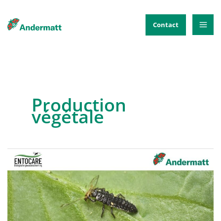
Aller
au
Contact
contenu
Production
végétale