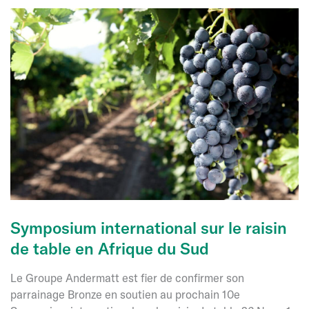
la
Moldavie
:
Faire
des
vagues
sur
le
marché
européen
des
fruits
Symposium international sur le raisin
de table en Afrique du Sud
Le Groupe Andermatt est fier de confirmer son
parrainage Bronze en soutien au prochain 10e