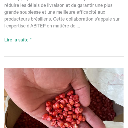
réduire les délais de livraison et de garantir une plus
grande souplesse et une meilleure efficacité aux
producteurs brésiliens. Cette collaboration s'appuie sur
l'expertise d'ABiTEP en matière de ...
Scheffer
Lire la suite "
et
Andermatt
Brasil
concluent
un
partenariat
stratégique
pour
la
production
biologique
au