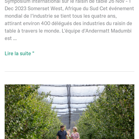
Symposium international sur le raisin de table 26 Nov - 1
Dec 2023 Somerset West, Afrique du Sud Cet événement
mondial de l'industrie se tient tous les quatre ans,
attirant environ 400 délégués des industries du raisin de
table à travers le monde. L'équipe d'Andermatt Madumbi
est ...
Symposium
Lire la suite "
international
sur
le
raisin
de
table
en
Afrique
du
Sud