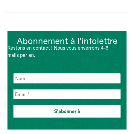
célèbre
35
ans
de
protection
Abonnement à l'infolettre
durable
des
Restons en contact ! Nous vous enverrons 4-6
cultures
mails par an.