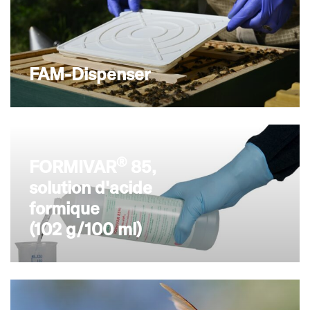
FAM-Dispenser
®
FORMIVAR
85,
solution d'acide
formique
(102 g/100 ml)