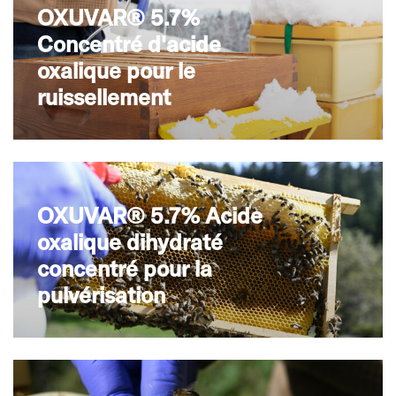
OXUVAR® 5.7%
Concentré d'acide
oxalique pour le
ruissellement
OXUVAR® 5.7% Acide
oxalique dihydraté
concentré pour la
pulvérisation