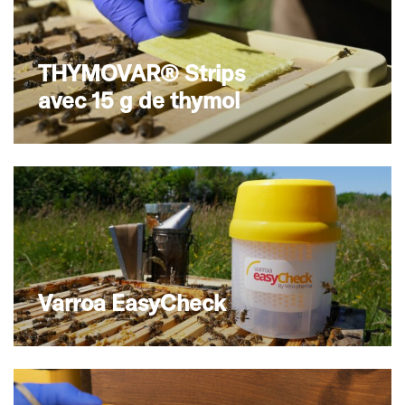
THYMOVAR® Strips
avec 15 g de thymol
Varroa EasyCheck