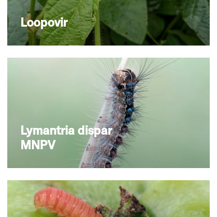
Loopovir
Lymantria dispar
MNPV