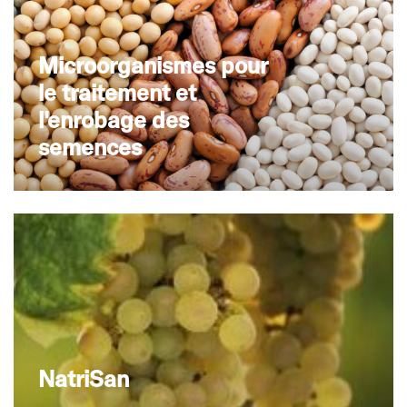
Microorganismes pour
le traitement et
l'enrobage des
semences
NatriSan