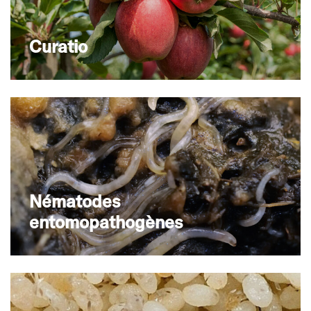
Curatio
Nématodes
entomopathogènes