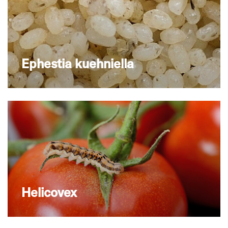
Ephestia kuehniella
Helicovex