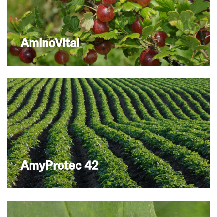
AminoVital
AmyProtec 42