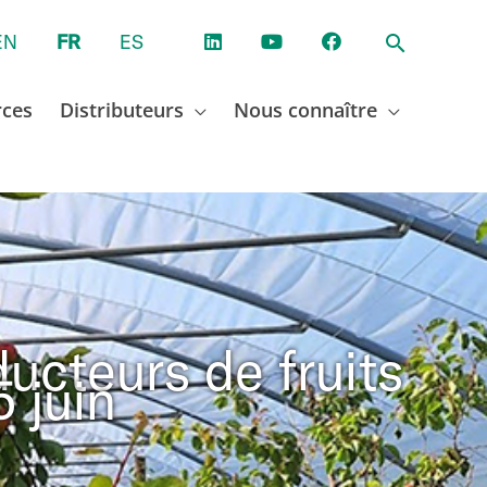
EN
FR
ES
rces
Distributeurs
Nous connaître
ucteurs de fruits
 juin