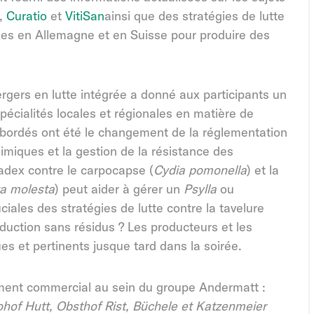
,
Curatio
et
VitiSan
ainsi que des stratégies de lutte
lies en Allemagne et en Suisse pour produire des
ergers en lutte intégrée a donné aux participants un
pécialités locales et régionales en matière de
s abordés ont été le changement de la réglementation
himiques et la gestion de la résistance des
Madex contre le carpocapse (
Cydia pomonella
) et la
ta molesta
) peut aider à gérer un
Psylla
ou
ciales des stratégies de lutte contre la tavelure
oduction sans résidus ? Les producteurs et les
ues et pertinents jusque tard dans la soirée.
ment commercial au sein du groupe Andermatt :
ohof Hutt, Obsthof Rist, Büchele et Katzenmeier