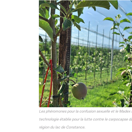
Les phéromones pour la confusion sexuelle et le Madex 
technologie établie pour la lutte contre le carpocapse d
région du lac de Constance.