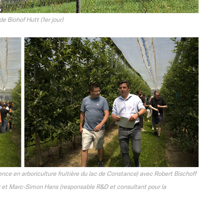
de Biohof Hutt (1er jour)
nce en arboriculture fruitière du lac de Constance) avec Robert Bischoff
s) et Marc-Simon Hans (responsable R&D et consultant pour la