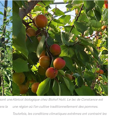
sont une
Abricot biologique chez Biohof Hutt. Le lac de Constance est
ans la
une région où l'on cultive traditionnellement des pommes.
Toutefois, les conditions climatiques extrêmes ont contraint les