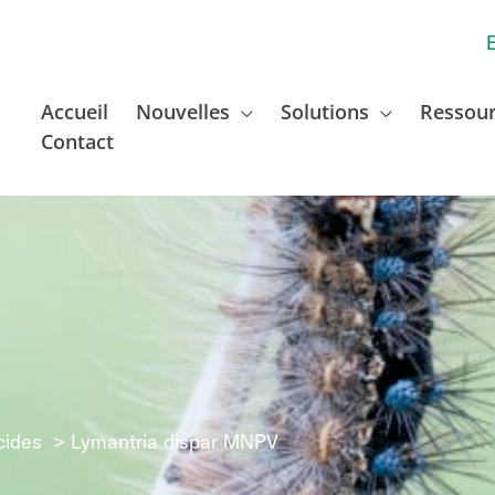
Accueil
Nouvelles
Solutions
Ressou
Contact
cides
Lymantria dispar MNPV