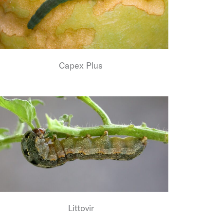
Capex Plus
Littovir