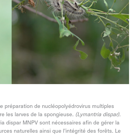
 préparation de nucléopolyédrovirus multiples
re les larves de la spongieuse.
(Lymantria dispar)
.
ria dispar MNPV sont nécessaires afin de gérer la
ces naturelles ainsi que l'intégrité des forêts. Le