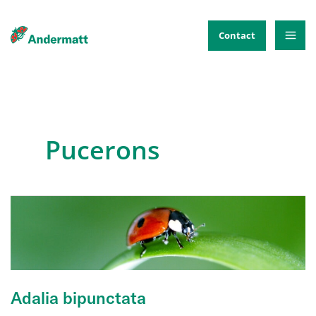
Aller
au
Contact
contenu
Pucerons
Adalia bipunctata