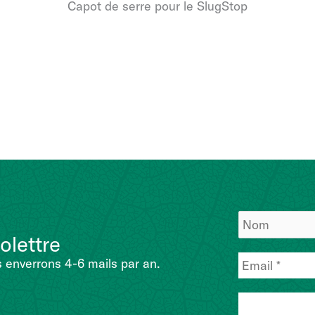
Capot de serre pour le SlugStop
olettre
 enverrons 4-6 mails par an.