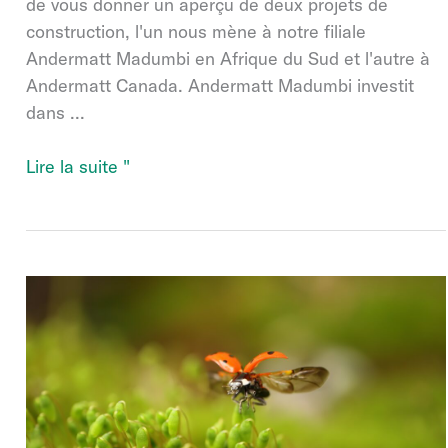
de vous donner un aperçu de deux projets de
construction, l'un nous mène à notre filiale
Andermatt Madumbi en Afrique du Sud et l'autre à
Andermatt Canada. Andermatt Madumbi investit
dans ...
Le
Lire la suite "
groupe
Andermatt
investit
dans
ses
installations
de
production