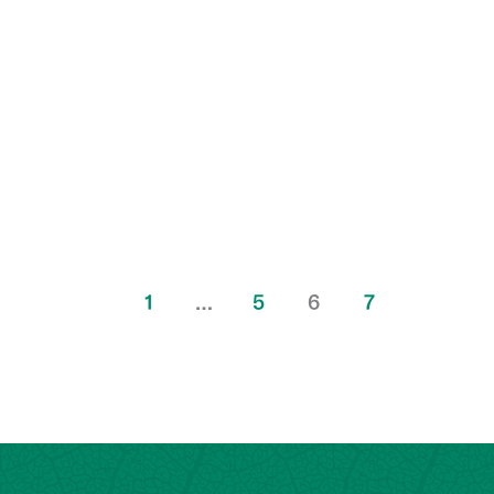
1
…
5
6
7