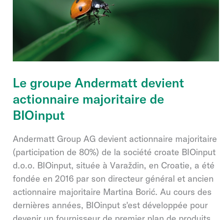
Le groupe Andermatt devient
actionnaire majoritaire de
BIOinput
Andermatt Group AG devient actionnaire majoritaire
(participation de 80%) de la société croate BIOinput
d.o.o. BIOinput, située à Varaždin, en Croatie, a été
fondée en 2016 par son directeur général et ancien
actionnaire majoritaire Martina Borić. Au cours des
dernières années, BIOinput s'est développée pour
devenir un fournisseur de premier plan de produits