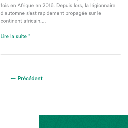
fois en Afrique en 2016. Depuis lors, la légionnaire
d'automne s'est rapidement propagée sur le
continent africain....
Permis
Lire la suite "
d'utilisation
d'urgence
pour
Spodovir
Plus
←
Précédent
en
Australie