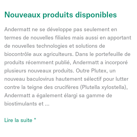
Protec
dans
Nouveaux produits disponibles
les
cultures
Andermatt ne se développe pas seulement en
fruitières
termes de nouvelles filiales mais aussi en apportant
-
de nouvelles technologies et solutions de
une
biocontrôle aux agriculteurs. Dans le portefeuille de
histoire
produits récemment publié, Andermatt a incorporé
à
plusieurs nouveaux produits. Outre Plutex, un
succès
nouveau baculovirus hautement sélectif pour lutter
pour
contre la teigne des crucifères (Plutella xylostella),
les
Andermatt a également élargi sa gamme de
agrumes
biostimulants et ...
Nouveaux
Lire la suite "
produits
disponibles