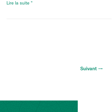
Restructuration
Lire la suite "
du
groupe
Andermatt
Suivant
→