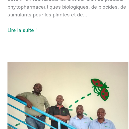
phytopharmaceutiques biologiques, de biocides, de
stimulants pour les plantes et de...
Le
Lire la suite "
groupe
Andermatt
devient
actionnaire
majoritaire
de
BIOinput