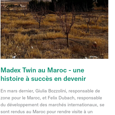
Madex Twin au Maroc - une
histoire à succès en devenir
En mars dernier, Giulia Bozzolini, responsable de
zone pour le Maroc, et Felix Dubach, responsable
du développement des marchés internationaux, se
sont rendus au Maroc pour rendre visite à un