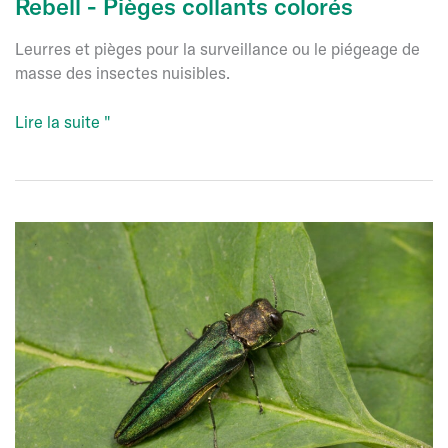
Rebell - Pièges collants colorés
Leurres et pièges pour la surveillance ou le piégeage de
masse des insectes nuisibles.
Rebell
Lire la suite "
-
Pièges
collants
colorés