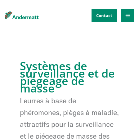
Aller
au
Contact
contenu
Systèmes de
surveillance et de
piégeage de
masse
Leurres à base de
phéromones, pièges à maladie,
attractifs pour la surveillance
et le piégeage de masse des