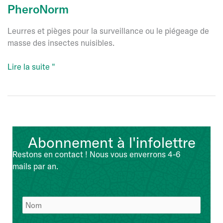
PheroNorm
Leurres et pièges pour la surveillance ou le piégeage de
masse des insectes nuisibles.
PheroNorm
Lire la suite "
Abonnement à l'infolettre
Restons en contact ! Nous vous enverrons 4-6
mails par an.