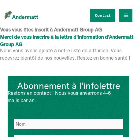
Aller
au
Contact
contenu
Vous vous êtes inscrit à Andermatt Group AG
Merci de vous inscrire à la lettre d'information d'Andermatt
Group AG
.
Nous vous avons ajouté à notre liste de diffusion. Vous
recevrez bientôt de nos nouvelles. Restez en bonne santé !
Abonnement à l'infolettre
Restons en contact ! Nous vous enverrons 4-6
mails par an.