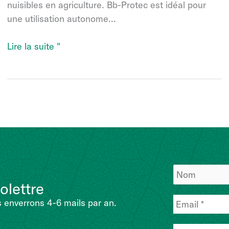
nuisibles en agriculture. Bb-Protec est idéal pour
une utilisation autonome...
Bb-
Lire la suite "
Protec
olettre
 enverrons 4-6 mails par an.