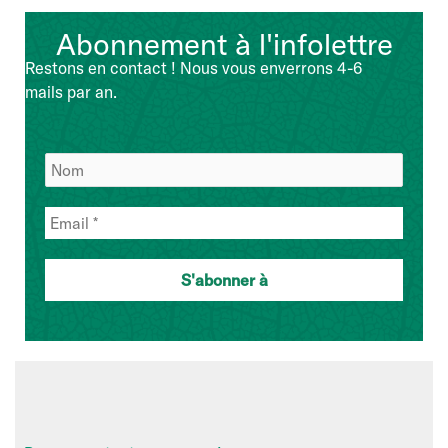
:
Abonnement à l'infolettre
Points
de
Restons en contact ! Nous vous enverrons 4-6
vue
mails par an.
de
l'équipe
de
direction