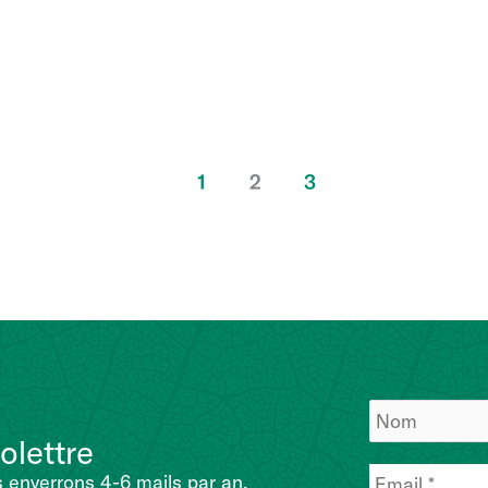
1
2
3
olettre
 enverrons 4-6 mails par an.