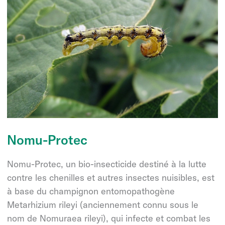
Nomu-Protec
Nomu-Protec, un bio-insecticide destiné à la lutte
contre les chenilles et autres insectes nuisibles, est
à base du champignon entomopathogène
Metarhizium rileyi (anciennement connu sous le
nom de Nomuraea rileyi), qui infecte et combat les