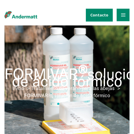
Ir
al
Contacto
contenido
®
FORMIVAR
soluci
de ácido fórmico
Inicio
Tratamiento de verano para las abejas
FORMIVAR®, solución de ácido fórmico