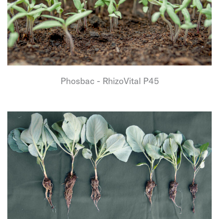
Phosbac - RhizoVital P45