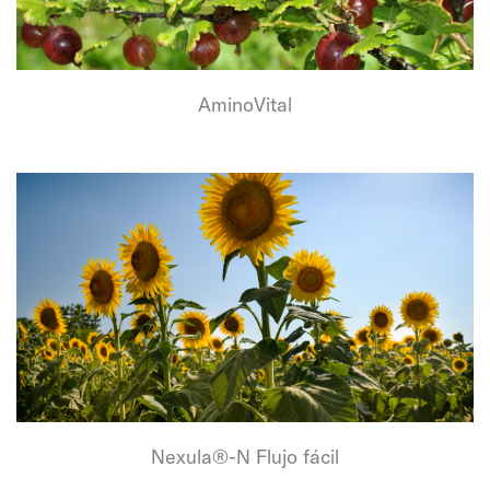
AminoVital
Nexula®-N Flujo fácil