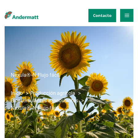
Ir
al
Contacto
contenido
Nexula®-N Flujo fácil
Inicio
Producción agrícola
Bioestimulantes e inoculantes
Nexula®-N Flujo fácil