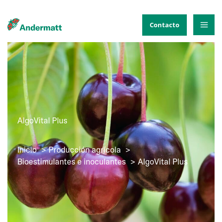
Ir
al
Contacto
contenido
AlgoVital Plus
Inicio
Producción agrícola
Bioestimulantes e inoculantes
AlgoVital Plus