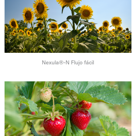
Nexula®-N Flujo fácil