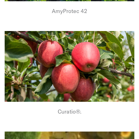
AmyProtec 42
Curatio®.