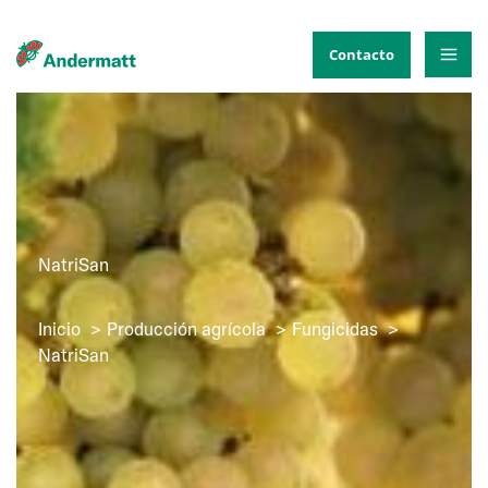
Ir
al
Contacto
contenido
NatriSan
Inicio
Producción agrícola
Fungicidas
NatriSan