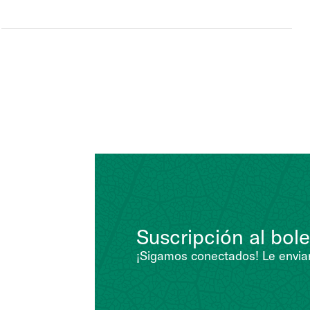
-
Trampas
adhesivas
de
colores
Suscripción al bole
¡Sigamos conectados! Le enviar