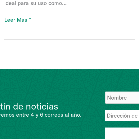
ideal para su uso como...
Bb-
Leer Más "
Protec
tín de noticias
emos entre 4 y 6 correos al año.