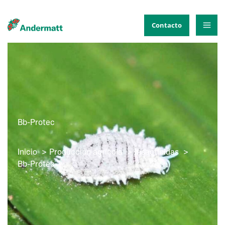
Ir
al
Contacto
contenido
Bb-Protec
Inicio
Producción agrícola
Insecticidas
Bb-Protec