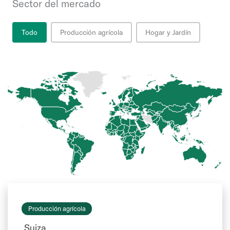
Sector del mercado
Sector del mercado
Todo
Producción agrícola
Hogar y Jardín
Producción agrícola
Suiza