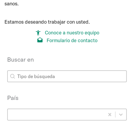
sanos.
Estamos deseando trabajar con usted.
Conoce a nuestro equipo
Formulario de contacto
Buscar en
Buscar en
Buscar en
País
País
País
seleccionar contenido