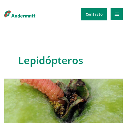
Ir
al
Contacto
contenido
Lepidópteros