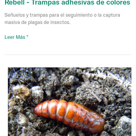
Rebell - Trampas adhesivas de colores
Señuelos y trampas para el seguimiento o la captura
masiva de plagas de insectos.
Rebell
Leer Más "
-
Trampas
adhesivas
de
colores