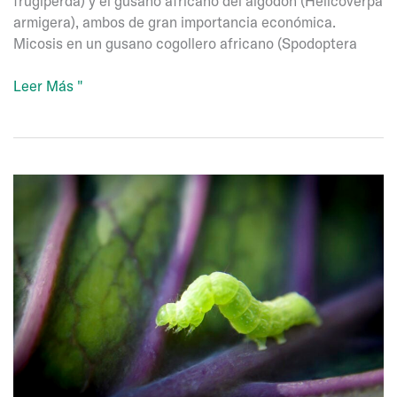
frugiperda) y el gusano africano del algodón (Helicoverpa
armigera), ambos de gran importancia económica.
Micosis en un gusano cogollero africano (Spodoptera
Nomu-
Leer Más "
Protec