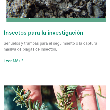
Insectos para la investigación
Señuelos y trampas para el seguimiento o la captura
masiva de plagas de insectos.
Insectos
Leer Más "
para
la
investigación