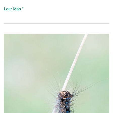
Abietiv
Leer Más "