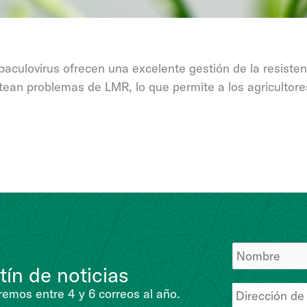
aculovirus ofrecen una excelente gestión de la resisten
tean problemas de LMR, lo que permite a los agricultore
tín de noticias
emos entre 4 y 6 correos al año.