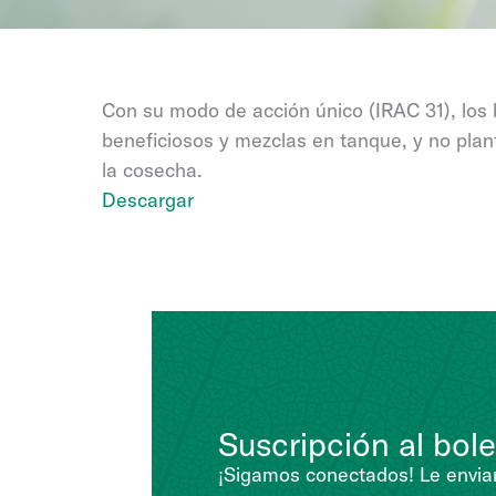
Con su modo de acción único (IRAC 31), los b
beneficiosos y mezclas en tanque, y no plan
la cosecha.
Descargar
Suscripción al bole
¡Sigamos conectados! Le enviar