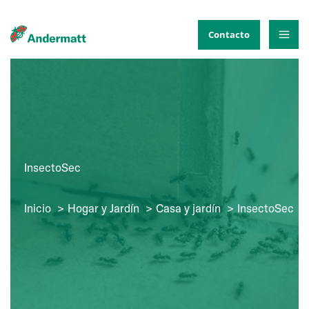
Ir
al
Contacto
contenido
InsectoSec
Inicio
Hogar y Jardín
Casa y jardín
InsectoSec