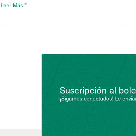
La
Leer Más "
visión
de
Andermatt
para
2025:
Visión
del
equipo
directivo
Suscripción al bole
¡Sigamos conectados! Le enviar